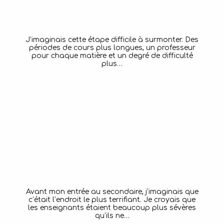
J’imaginais cette étape difficile à surmonter. Des
périodes de cours plus longues, un professeur
pour chaque matière et un degré de difficulté
plus…
Nathaniel, 12
École Saint-Denys-Garneau
LIRE LA SUITE
Avant mon entrée au secondaire, j’imaginais que
c’était l’endroit le plus terrifiant. Je croyais que
les enseignants étaient beaucoup plus sévères
qu’ils ne…